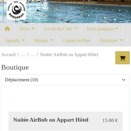
Cercle des nageurs de Bergerac
Panneau de gestion des cookies
News
La vie du Club
Infos pratiques
Agenda
Médias
Contact et Plan
Participer
Accueil
Nuitée AirBnb ou Appart Hôtel
Boutique
Nuitée AirBnb ou Appart Hôtel
15.00
€