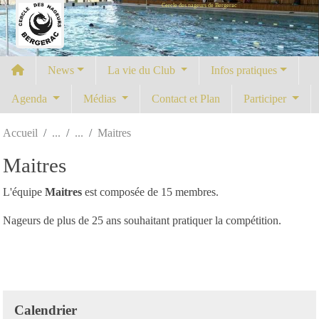
Cercle des nageurs de Bergerac
Panneau de gestion des cookies
News
La vie du Club
Infos pratiques
Agenda
Médias
Contact et Plan
Participer
Accueil
Maitres
Maitres
L'équipe
Maitres
est composée de 15 membres.
Nageurs de plus de 25 ans souhaitant pratiquer la compétition.
Calendrier