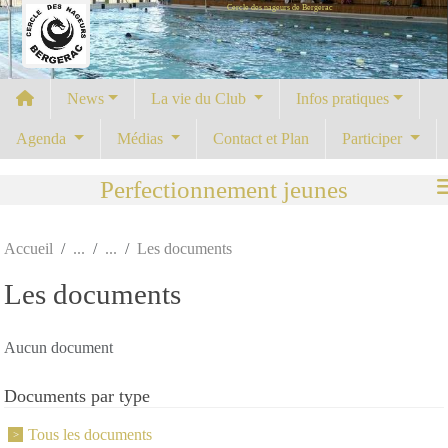
Cercle des nageurs de Bergerac
Panneau de gestion des cookies
News
La vie du Club
Infos pratiques
Agenda
Médias
Contact et Plan
Participer
Perfectionnement jeunes
Accueil
Les documents
Les documents
Aucun document
Documents par type
Tous les documents