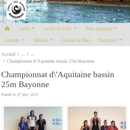
Cercle des nageurs de Bergerac
Panneau de gestion des cookies
News
La vie du Club
Infos pratiques
Agenda
Médias
Contact et Plan
Participer
Accueil
Championnat d\'Aquitaine bassin 25m Bayonne
Championnat d\'Aquitaine bassin
25m Bayonne
Publié le
07 févr. 2013