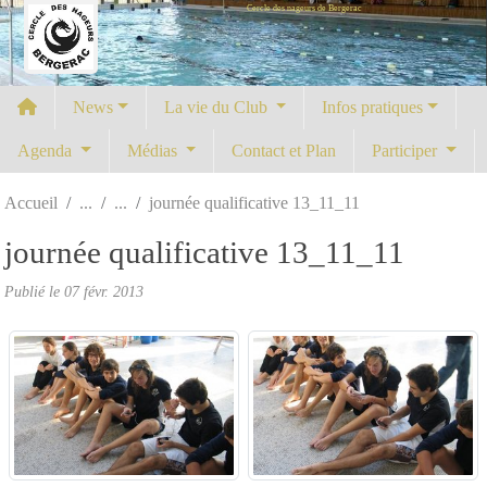
Cercle des nageurs de Bergerac
Panneau de gestion des cookies
News
La vie du Club
Infos pratiques
Agenda
Médias
Contact et Plan
Participer
Accueil
journée qualificative 13_11_11
journée qualificative 13_11_11
Publié le
07 févr. 2013