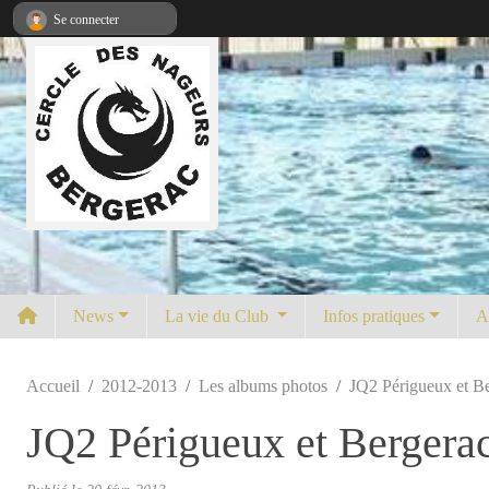
Panneau de gestion des cookies
Se connecter
News
La vie du Club
Infos pratiques
A
Accueil
2012-2013
Les albums photos
JQ2 Périgueux et Be
JQ2 Périgueux et Bergerac