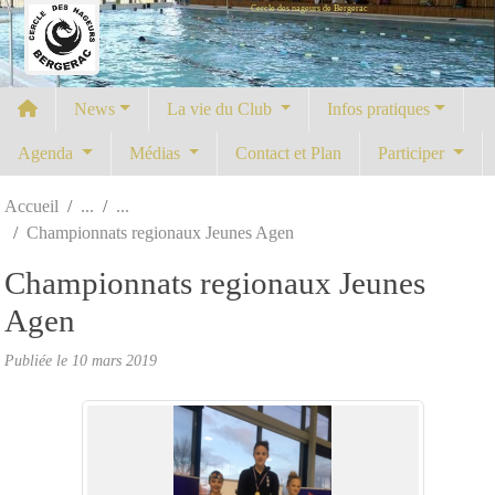
Cercle des nageurs de Bergerac
Panneau de gestion des cookies
News
La vie du Club
Infos pratiques
Agenda
Médias
Contact et Plan
Participer
Accueil
Championnats regionaux Jeunes Agen
Championnats regionaux Jeunes
Agen
Publiée le
10 mars 2019