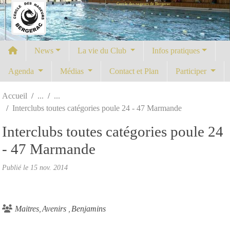
Cercle des nageurs de Bergerac
Panneau de gestion des cookies
News
La vie du Club
Infos pratiques
Agenda
Médias
Contact et Plan
Participer
Accueil
Interclubs toutes catégories poule 24 - 47 Marmande
Interclubs toutes catégories poule 24
- 47 Marmande
Publié le
15 nov. 2014
Maitres
Avenirs
Benjamins