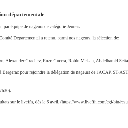
ion départementale
 par équipe de nageurs de catégorie Jeunes.
e Comité Départemental a retenu, parmi nos nageurs, la sélection de:
llon, Alexander Grachev, Enzo Guerra, Robin Melsen, Abdelhamid Sett
x à Bergerac pour rejoindre la délégation de nageurs de l'ACAP, ST-A
7h30).
ultats sur le liveffn, dès le 6 avril. (https://www.liveffn.com/cgi-bin/